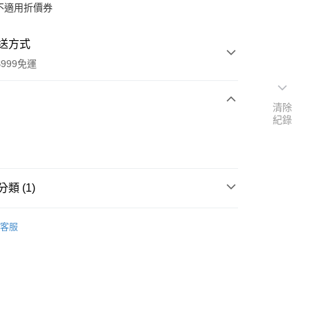
不適用折價券
送方式
999免運
清除
紀錄
次付款
付款
類 (1)
本」代購
代購專區
客服
y