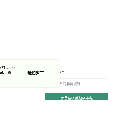
 cookie
kie 聲明
我知道了
官方APP
免費傳送載點至手機
若接到可疑電話，請洽詢165反詐騙專線
本站最佳瀏覽環境請使用 Google Chrome、Firefox 或 Edge 以上版本