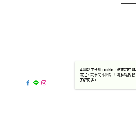
本網站中使用 cookie，欲查詢有關
設定，請參閱本網站「
隱私權條款
使用 cookie。
了解更多 >
TW-MWG1-66-35 Web2.0 
© 2026 by 德蔻天然有機產品有限公司