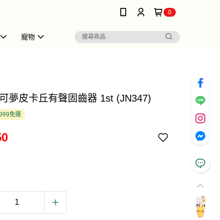
0
寵物
可夢皮卡丘有聲固齒器 1st (JN347)
999免運
50