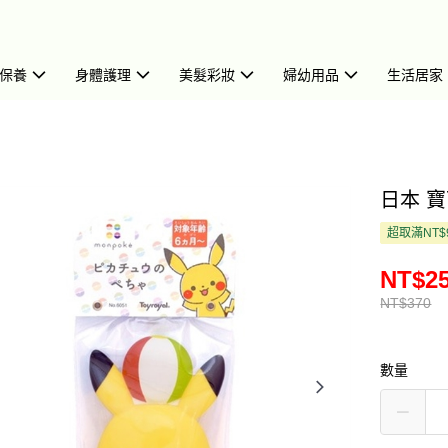
保養
身體護理
美髮彩妝
婦幼用品
生活居家
日本 寶
超取滿NT$
NT$2
NT$370
數量