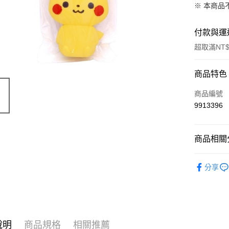
※ 本商品
付款與運
超取滿NT$
付款方式
商品特色
信用卡一
商品編號
9913396
超商取貨
LINE Pay
商品相關分
Apple Pay
限量「日
分享
街口支付
悠遊付
Google Pa
說明
商品規格
相關推薦
ATM付款